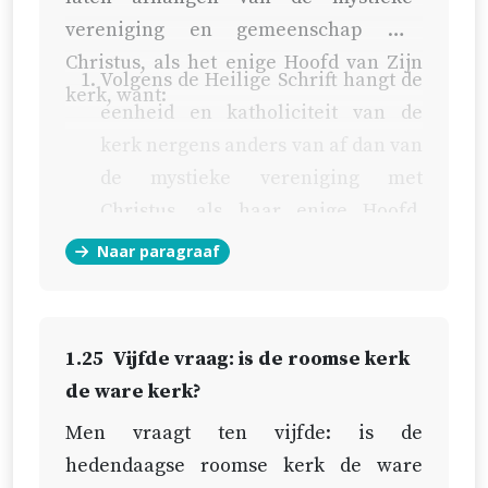
vereniging en gemeenschap met
Christus, als het enige Hoofd van Zijn
Volgens de Heilige Schrift hangt de
kerk, want:
eenheid en katholiciteit
van de
kerk nergens anders van af dan van
de mystieke vereniging met
Christus, als haar enige Hoofd,
door een waarachtig en levend
Naar paragraaf
geloof en de belijdenis daarvan,
zoals wij in boek 6, hoofdstuk 5,
uitvoerig bewezen hebben, evenals
1.25
Vijfde vraag: is de roomse kerk
ook in dit hoofdstuk, § 8, 11, 12 en
de ware kerk?
17.
Men vraagt ten vijfde: is de
Enig zichtbaar hoofd van de
hedendaagse roomse kerk de ware