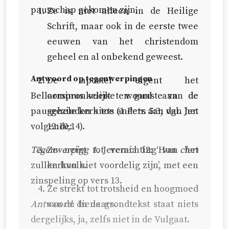
pausschap gekomen zijn.
Ze is niet alleen in de Heilige
Schrift, maar ook in de eerste twee
eeuwen van het christendom
geheel en al onbekend geweest.
Antwoord op tegenwerpingen
De apostel eigent het
Bellarminus voert ten gunste van de
oorspronkelijke woord aan de
pausgezinden niets anders aan dan het
gehele kerk toe (
1 Petr. 5:3
; vgl.
Jer.
volgende:
12:10,14
).
Tegenwerping 1.
Ze neigt tot verachting van het
Jeremía 12: ‘Hun
cleri
zullen hun niet voordelig zijn’, met een
kerkvolk.
zinspeling op vers 13.
Ze strekt tot trotsheid en hoogmoed
Antwoord
van de dienaars.
. In de grondtekst staat niets
dergelijks, ja, zelfs niet in de Vulgaat.