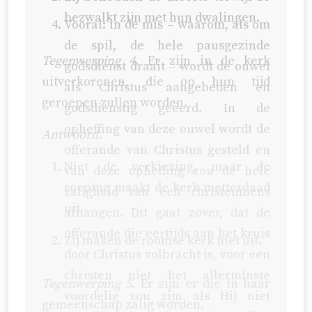
bezwalkt zijn met hun dwalingen.
Vooral: in de mis – waarom, als om
de spil, de hele pausgezinde
Tegenwerping 4
. Er zijn in de kerk
godsdienst draait – wordt de ouwel
uitverkorenen, die op hun tijd
als Christus aangebeden en
geroepen zullen worden.
godsdienstig geëerd. In de
opheffing van deze ouwel wordt de
Antwoord.
offerande van Christus gesteld en
Niet de verkiezing, maar de
van deze opheffing zou de hele
roeping maakt de kerk metterdaad
zaligheid van een christenmens
uit.
afhangen. Dit gaat zover, dat de
offerande die eertijds aan het kruis
Zij maken de roomse kerk niet uit.
door Christus volbracht is, voor een
christen niet het allerminste
Tegenwerping 5
. Er zijn er die in haar
voordelig zou zijn als Hij niet
gemeenschap zalig worden.