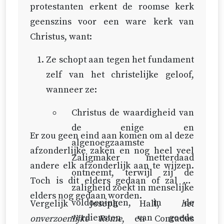
protestanten erkent de roomse kerk
geenszins voor een ware kerk van
Christus, want:
Ze schopt aan tegen het fundament
zelf van het christelijke geloof,
wanneer ze:
Christus de waardigheid van
de enige en
Er zou geen eind aan komen om al deze
algenoegzaamste
afzonderlijke zaken en nog heel veel
Zaligmaker metterdaad
andere elk afzonderlijk aan te wijzen.
ontneemt, terwijl zij de
Toch is dit elders gedaan of zal dit
zaligheid zoekt in menselijke
elders nog gedaan worden.
voldoeningen, in de
Vergelijk Joseph Hall,
het
verdiensten van goede
onverzoenlijke Rome
, en Conradus