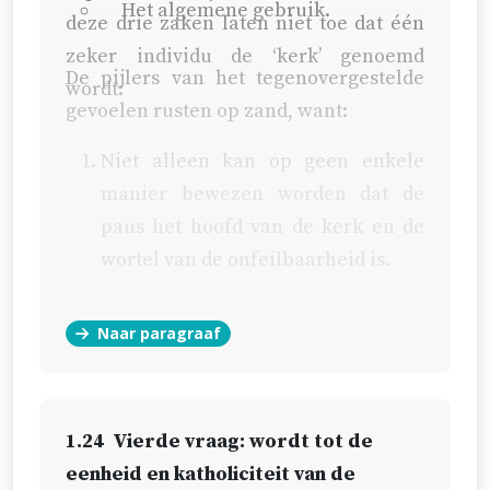
Het algemene gebruik.
deze drie zaken laten niet toe dat één
zeker individu de ‘kerk’ genoemd
De pijlers van het tegenovergestelde
wordt:
gevoelen rusten op zand, want:
Niet alleen kan op geen enkele
manier bewezen worden dat de
paus het hoofd van de kerk en de
wortel van de onfeilbaarheid is.
Maar ook, als dit al bewezen was,
Naar paragraaf
brengt het niet mee dat hij de kerk
is.
Vooral, volgens de hypotheses van
1.24
Vierde vraag: wordt tot de
de tegenpartijen zelf is het
eenheid en katholiciteit van de