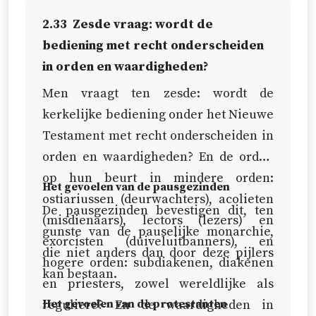
2.33
Zesde vraag: wordt de
bediening met recht onderscheiden
in orden en waardigheden?
Men vraagt ten zesde: wordt de
kerkelijke bediening onder het Nieuwe
Testament met recht onderscheiden in
orden en waardigheden? En de orden
op hun beurt in mindere orden:
Het gevoelen van de pausgezinden
ostiariussen (deurwachters), acolieten
De pausgezinden bevestigen dit, ten
(misdienaars), lectors (lezers) en
gunste van de pauselijke monarchie,
exorcisten (duiveluitbanners), en
die niet anders dan door deze pijlers
hogere orden: subdiakenen, diakenen
kan bestaan.
en priesters, zowel wereldlijke als
reguliere? En de waardigheden in
Het gevoelen van de protestanten