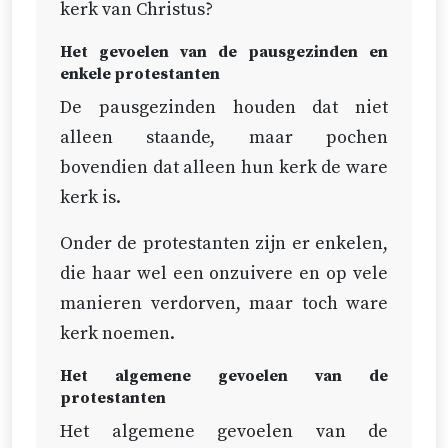
strijdende kerk is niet door Christus
kerk van Christus?
aangesteld.
Het gevoelen van de pausgezinden en
enkele protestanten
Bijgevolg kan niet bewezen worden
dat de paus van Rome dat zichtbare
De pausgezinden houden dat niet
hoofd is.
alleen staande, maar pochen
bovendien dat alleen hun kerk de ware
Ja, het tegenovergestelde daarvan
kerk is.
zal elders door ons bewezen
worden.
Onder de protestanten zijn er enkelen,
die haar wel een onzuivere en op vele
manieren verdorven, maar toch ware
kerk noemen.
Het algemene gevoelen van de
protestanten
Het algemene gevoelen van de