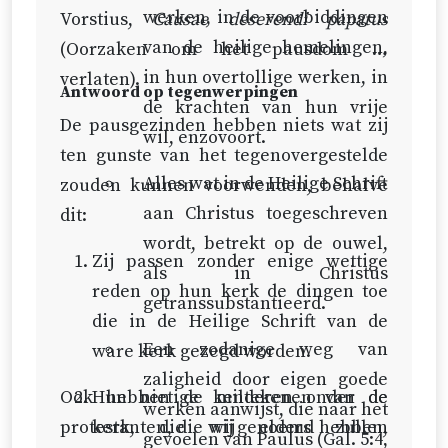
werken, in de voorbiddingen
Vorstius,
Causae deserendi papatus
van de heilige hemelingen,
(Oorzaken om het pausdom te
in hun overtollige werken, in
verlaten).
Antwoord op tegenwerpingen
de krachten van hun vrije
De pausgezinden hebben niets wat zij
wil, enzovoort.
ten gunste van het tegenovergestelde
Alles wat in de Heilige Schrift
zouden kunnen voorwenden, behalve
aan Christus toegeschreven
dit:
wordt, betrekt op de ouwel,
Zij passen zonder enige wettige
als in Christus
reden op hun kerk de dingen toe
getranssubstantieerd.
die in de Heilige Schrift van de
Een zodanige weg van
ware kerk gezegd worden.
zaligheid door eigen goede
Ook hebben de milderen onder de
Hun nietige kentekenen van de
werken aanwijst, die naar het
protestanten, die wij genoemd hebben,
kerk, die wij elders zullen
gevoelen van Paulus (
Gal. 5:4
,