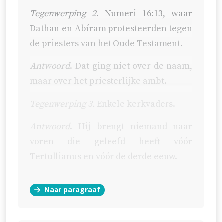
Tegenwerping 2
.
Numeri 16:13
, waar
Dathan en Abíram protesteerden tegen
de priesters van het Oude Testament.
Antwoord
. Dat ging niet over de naam,
maar over het priesterlijke ambt.
Tegenwerping 3.
Enkele kerkvaders.
Antwoord
. Hij brengt niemand naar
voren die geleefd heeft vóór
Tertullianus en vóór de derde eeuw.
Naar paragraaf