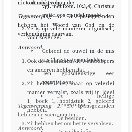
niets dan het volgende:
ontmaskeren.
vgl. met
Rom. 10:3,4
), Christus
nutteloos en ijdel maakt.
Tegenwerping 1.
De pausgezinden
hebben het Woord van God en de
Ze is op vele manieren afgodisch,
verkondiging daarvan.
voor zover ze:
Antwoord.
Gebiedt de ouwel in de mis
als Christus te aanbidden.
Ook de socinianen, de wederdopers
en anderen hebben dat.
Een godsdienstige eer
toewijst aan:
Zij hebben het, maar op velerlei
manier vervalst, zoals wij in [deel
De heilige
1] boek 1, hoofdstuk 2, geleerd
hemelingen.
Tegenwerping 2
. De pausgezinden
hebben.
hebben de sacramenten.
De beelden.
Zij hebben het om het te vervalsen.
Antwoord.
De relikwieën.