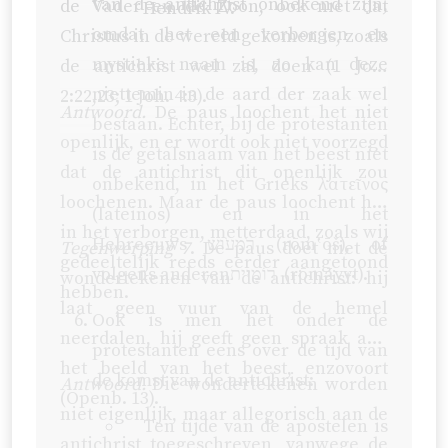
van de antichrist onbekend zijn,
de Vader en de Zoon, ook niet dat
Hendrik IV.
omdat het een verborgen en
Christus in de wereld gekomen is, zoals
mystieke naam is, zo kan deze
de antichrist wel zal doen (
1 Joh.
niettemin in de aard der zaak wel
2:22,23
;
1 Joh. 4:3
).
Antwoord.
De paus loochent het niet
bestaan. Echter, bij de protestanten
openlijk, en er wordt ook niet voorzegd
is de getalsnaam van het beest niet
dat de antichrist dit openlijk zou
onbekend, in het Grieks λατεῖνος
loochenen. Maar de paus loochent het
(lateinos) en in het
in het verborgen, metterdaad, zoals wij
Hebreeuws רֹמעֹושׁ (rōmʽōš), of
Tegenwerping 7
. De paus doet niet de
gedeeltelijk reeds eerder aangetoond
volgens anderenרוֹמָיית (rōmāyyt).
wondertekenen van de antichrist: hij
hebben.
laat geen vuur van de hemel
Ook is men het onder de
neerdalen, hij geeft geen spraak aan
protestanten eens over de tijd van
het beeld van het beest, enzovoort
de komst van de antichrist:
Antwoord.
Die wondertekenen worden
(Openb. 13).
niet eigenlijk, maar allegorisch aan de
Ten tijde van de apostelen is
antichrist toegeschreven, vanwege de