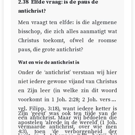
getuigenis van Wilhelmus
2.38
Elfde vraag: is de paus de
Durandus in
Rationale Divinorum
antichrist?
officiorum
(De theorie van de
Men vraagt ten elfde: is die algemene
Goddelijke ambten), boek 2,
bisschop, die zich alles aanmatigt wat
hoofdstuk 1). Hetzelfde geldt voor
Christus toekomt, ofwel de roomse
de waardigheden van
paus, die grote antichrist?
metropolitanen, patriarchen,
Wat en wie de antichrist is
kardinalen en pausen.
Onder de ‘antichrist’ verstaan wij hier
Het volgende blijft echter staan:
niet iedere gewone vijand van Christus
en Zijn leer (in welke zin dit woord
Alle dienaars moeten door
voorkomt in
1 Joh. 2:28
; 2 Joh. vers 7;
Christus aangesteld worden
vgl.
Filipp. 3:18
), want iedere ketter is
in de kerk (
1 Kor. 12:28
;
Ef.
Zijn ‘geest’ was ook ten tijde van de
een antichrist. Maar wij bedoelen die
4:11
), insgelijks door de
apostelen ‘alrede in de wereld’ (
1 Joh.
vermaarde antichrist, over wie men
Heilige Geest (
Hand. 13:2
;
4:3
), toen ‘de verborgenheid der