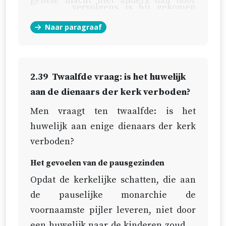
gehele macht niet anders dan door
vervolgens is hij gekomen
bedriegerijen en tirannie voor zich
ook ten aanzien van de
Naar paragraaf
verkregen heeft.
lichamelijke macht.
Langs deze trappen* is hij
geleidelijk gekomen en tot het
2.39
Twaalfde vraag: is het huwelijk
hoogste toppunt van tirannie
aan de dienaars der kerk verboden?
gestegen.
Men vraagt ten twaalfde: is het
huwelijk aan enige dienaars der kerk
verboden?
Het gevoelen van de pausgezinden
Opdat de kerkelijke schatten, die aan
de pauselijke monarchie de
voornaamste pijler leveren, niet door
een huwelijk naar de kinderen zouden