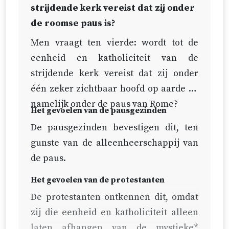
mogelijk dat de paus geen waar lid
strijdende kerk vereist dat zij onder
van de kerk is: als hij niet wettig
de roomse paus is?
gedoopt is, een simonist is, een
Men vraagt ten vierde: wordt tot de
verborgen ketter is of op enigerlei
eenheid en katholiciteit
van de
manier metterdaad
strijdende kerk vereist dat zij onder
geëxcommuniceerd is.
één zeker zichtbaar hoofd op aarde is,
namelijk onder de paus van Rome?
Het gevoelen van de pausgezinden
De pausgezinden bevestigen dit, ten
gunste van de alleenheerschappij van
de paus.
Het gevoelen van de protestanten
De protestanten ontkennen dit, omdat
zij die eenheid en katholiciteit
alleen
laten afhangen van de mystieke*