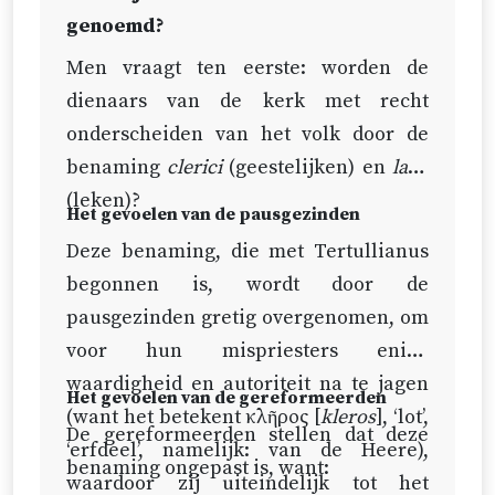
genoemd?
Men vraagt ten eerste: worden de
dienaars van de kerk met recht
onderscheiden van het volk door de
benaming
clerici
(geestelijken) en
laici
(leken)?
Het gevoelen van de pausgezinden
Deze benaming, die met Tertullianus
begonnen is, wordt door de
pausgezinden gretig overgenomen, om
voor hun mispriesters enige
waardigheid en autoriteit na te jagen
Het gevoelen van de gereformeerden
(want het betekent κλῆρος [
kleros
], ‘lot’,
De gereformeerden stellen dat deze
‘erfdeel’, namelijk: van de Heere),
benaming ongepast is, want:
waardoor zij uiteindelijk tot het