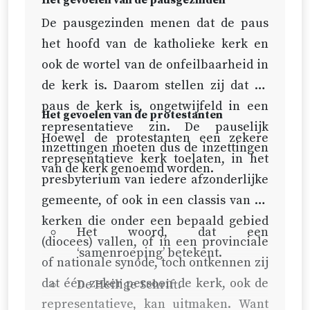
De pausgezinden menen dat de paus
het hoofd van de katholieke kerk en
ook de wortel van de onfeilbaarheid in
de kerk is. Daarom stellen zij dat de
paus de kerk is, ongetwijfeld in een
Het gevoelen van de protestanten
representatieve zin. De pauselijk
Hoewel de protestanten een zekere
inzettingen moeten dus de inzettingen
representatieve kerk toelaten, in het
van de kerk genoemd worden.
presbyterium van iedere afzonderlijke
gemeente, of ook in een classis van de
kerken die onder een bepaald gebied
Het woord, dat een
(diocees) vallen, of in een provinciale
‘samenroeping’ betekent.
of nationale synode, toch ontkennen zij
dat één zeker persoon de kerk, ook de
De Heilige Schrift.
representatieve, kan uitmaken. Want