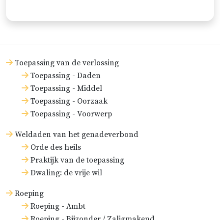
wijze ordinantie, tot voortplanting van
het mensdom, tot wederzijdse hulp en
tot vermijding van alle vleselijke
onreinheid.’
Toepassing van de verlossing
Toepassing - Daden
Toepassing - Middel
Toepassing - Oorzaak
Toepassing - Voorwerp
Weldaden van het genadeverbond
Orde des heils
Praktijk van de toepassing
Dwaling: de vrije wil
Roeping
Roeping - Ambt
Roeping - Bijzonder / Zaligmakend