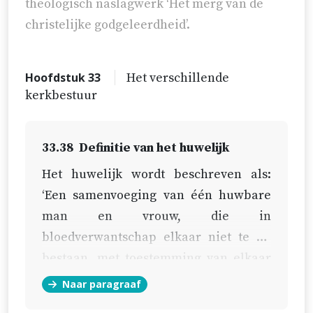
theologisch naslagwerk ‘Het merg van de
christelijke godgeleerdheid’.
Hoofdstuk 33
Het verschillende
kerkbestuur
33.38
Definitie van het huwelijk
Het huwelijk wordt beschreven als:
‘Een samenvoeging van één huwbare
man en vrouw, die in
bloedverwantschap elkaar niet te na
bestaan, met toestemming van elkaar
en de ouders, tot een onscheidbare
Naar paragraaf
levensgemeenschap, volgens Gods