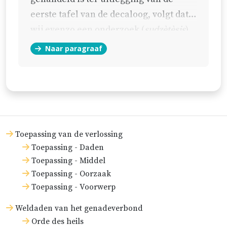
eerste tafel van de decaloog, volgt dat
wij evenzo een onderzoek (
sudzètèsis
)
instellen aangaande de sabbat en de
Naar paragraaf
dag des Heeren.
Toepassing van de verlossing
Toepassing - Daden
Toepassing - Middel
Toepassing - Oorzaak
Toepassing - Voorwerp
Weldaden van het genadeverbond
Orde des heils