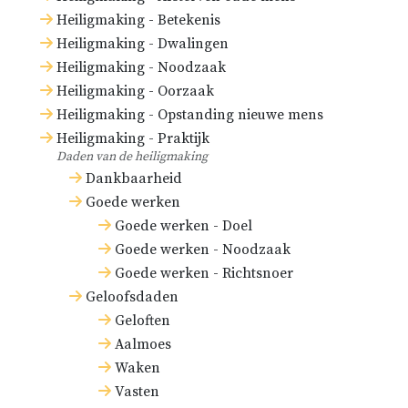
de begroeting, de
Bertramus in
De politia
Heiligmaking - Betekenis
gemeenschap en de tafel
Heiligmaking - Dwalingen
Juidaica
(Het Joodse bestuur)
worden geweigerd.)
Heiligmaking - Noodzaak
houdt echter
cherem
en
Heiligmaking - Oorzaak
schammata –
חֵרֶם (ḥērem)
Dit wordt gewoonlijk de
Heiligmaking - Opstanding nieuwe mens
en שַׁמַּטַה (šammata) – voor
‘grote excommunicatie’
Heiligmaking - Praktijk
een en dezelfde trap.
Daden van de heiligmaking
genoemd.
Dankbaarheid
Goede werken
Goede werken - Doel
Goede werken - Noodzaak
Goede werken - Richtsnoer
Geloofsdaden
Geloften
Aalmoes
Waken
Vasten