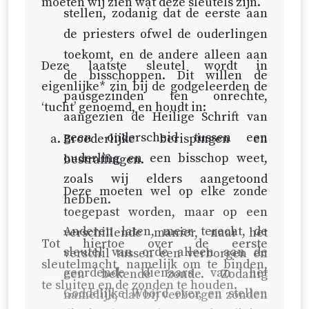
moeten wij zien wat deze sleutels zijn.
stellen, zodanig dat de eerste aan
de priesters ofwel de ouderlingen
toekomt, en de andere alleen aan
Deze laatste sleutel wordt in
de bisschoppen. Dit willen de
eigenlijke* zin bij de godgeleerden de
pausgezinden ten onrechte,
‘tucht’ genoemd, en houdt in:
aangezien de Heilige Schrift van
geen onderscheid tussen een
Broederlijke berispingen en
ouderling en een bisschop weet,
bestraffingen.
zoals wij elders aangetoond
Deze moeten wel op elke zonde
hebben.
toegepast worden, maar op een
Anderen laten, meer terecht, de
verschillende manier, naar het
Tot hiertoe over de eerste
sleutel van orde alleen aan de
verschil tussen een verborgen en
sleutelmacht, namelijk om te binden,
geordende dienaars van het
een bekende zonde. Zodanig
te sluiten en de zonden te houden.
Goddelijke Woord over, en stellen
namelijk, dat bij verborgen zonden