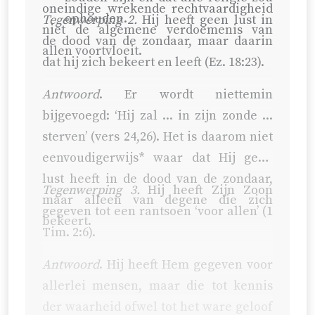
oneindige wrekende rechtvaardigheid
ophouden.
Tegenwerping 2.
Hij heeft geen lust in
niet de algemene verdoemenis van
de dood van de zondaar, maar daarin
allen voortvloeit.
dat hij zich bekeert en leeft (Ez. 18:23).
Antwoord
. Er wordt niettemin
bijgevoegd: ‘Hij zal ... in zijn zonde ...
sterven’ (vers 24,26). Het is daarom niet
eenvoudigerwijs* waar dat Hij geen
lust heeft in de dood van de zondaar,
Tegenwerping 3.
Hij heeft Zijn Zoon
maar alleen van degene die zich
gegeven tot een rantsoen ‘voor allen’ (
1
bekeert.
Tim. 2:6
).
Antwoord
. Hij heeft Hem gegeven voor
allerlei mensen, maar die tot kennis
der waarheid ofwel tot het ware geloof