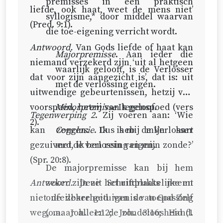
premisses in een praktisch
liefde, ook haat, weet de mens niet’
syllogisme,* door middel waarvan
(
Pred. 9:1
).
die toe-eigening verricht wordt.
Antwoord.
Van Gods liefde of haat kan
Majorpremisse
. Aan ieder die
niemand verzekerd zijn ‘uit al hetgeen
waarlijk gelooft, is de Verlosser
dat voor zijn aangezicht is’, dat is: uit
met de verlossing eigen.
uitwendige gebeurtenissen, hetzij van
voorspoed, hetzij van tegenspoed (vers
Minorpremisse
Ik geloof.
Tegenwerping 2
. Zij voeren aan: ‘Wie
2).
kan zeggen: Ik heb mijn hart
Conclusie
. Dus is mij de Verlosser
gezuiverd, ik ben rein van mijn zonde?’
met de verlossing eigen.
(
Spr. 20:8
).
De majorpremisse kan bij hem
Antwoord.
zeker zijn uit het uitdrukkelijke en
Deze Schriftplaats neemt
niet de zekerheid van de toepassing
onfeilbare getuigenis van God Zelf
weg, maar alleen de zondeloosheid (
(o.a.
Joh. 1:12
;
Joh. 3:16
;
Hand.
1