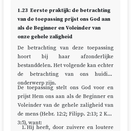
uw roeping en verkiezing vast te
1.23
Eerste praktijk: de betrachting
maken’ (
2 Petr. 1:10
).
van de toepassing prijst ons God aan
als de Beginner en Voleinder van
onze gehele zaligheid
De betrachting van deze toepassing
hoort bij haar afzonderlijke
bestanddelen. Het volgende kan echter
de betrachting van ons huidige
onderwerp zijn.
De toepassing stelt ons God voor en
prijst Hem ons aan als de Beginner en
Voleinder van de gehele zaligheid van
de mens (
Hebr. 12:2
;
Filipp. 2:13
;
2 Kor.
3:5
), want:
Hij heeft, door zuivere en loutere