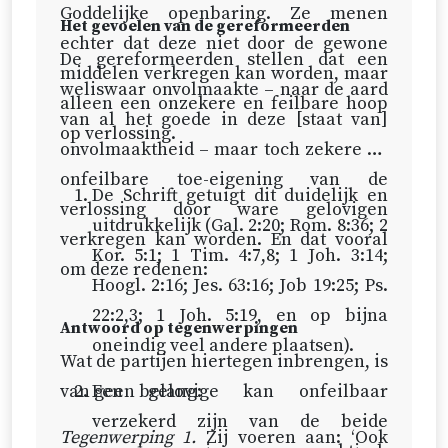
Goddelijke openbaring. Ze menen
Het gevoelen van de gereformeerden
echter dat deze niet door de gewone
De gereformeerden stellen dat een
middelen verkregen kan worden, maar
weliswaar onvolmaakte – naar de aard
alleen een onzekere en feilbare hoop
van al het goede in deze [staat van]
op verlossing.
onvolmaaktheid – maar toch zekere en
onfeilbare toe-eigening van de
De Schrift getuigt dit duidelijk en
verlossing door ware gelovigen
uitdrukkelijk (
Gal. 2:20
;
Rom. 8:36
;
2
verkregen kan worden. En dat vooral
Kor. 5:1
;
1 Tim. 4:7,8
;
1 Joh. 3:14
;
om deze redenen:
Hoogl. 2:16
;
Jes. 63:16
;
Job 19:25
;
Ps.
22:2,3
;
1 Joh. 5:19
, en op bijna
Antwoord op tegenwerpingen
oneindig veel andere plaatsen).
Wat de partijen hiertegen inbrengen, is
van geen belang:
Een gelovige kan onfeilbaar
verzekerd zijn van de beide
Tegenwerping 1.
Zij voeren aan: ‘Ook