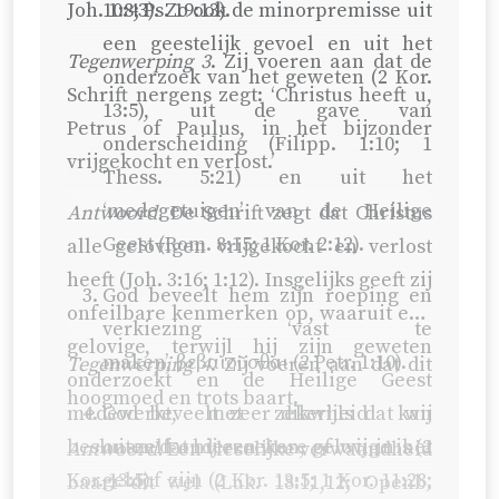
Joh. 1:8
10:43
;
Ps. 19:13
). Zo ook de minorpremisse uit
).
een geestelijk gevoel en uit het
Tegenwerping 3
. Zij voeren aan dat de
onderzoek van het geweten (
2 Kor.
Schrift nergens zegt: ‘Christus heeft u,
13:5
), uit de gave van
Petrus of Paulus, in het bijzonder
onderscheiding (
Filipp. 1:10
;
1
vrijgekocht en verlost.’
Thess. 5:21
) en uit het
‘medegetuigen’ van de Heilige
Antwoord.
De Schrift zegt dat Christus
Geest (
Rom. 8:15
;
1 Kor. 2:12
).
alle gelovigen vrijgekocht en verlost
heeft (
Joh. 3:16
; 1:12). Insgelijks geeft zij
God beveelt hem zijn roeping en
onfeilbare kenmerken op, waaruit een
verkiezing ‘vast te
gelovige, terwijl hij zijn geweten
maken’, βεβαιοῦσθαι (
2 Petr. 1:10
).
Tegenwerping 4
. Zij voeren aan dat dit
onderzoekt en de Heilige Geest
hoogmoed en trots baart.
medewerkt, met zekerheid kan
God beveelt zeer dikwijls dat wij
besluiten dat hij een ware gelovige is (
onszelf onderzoeken, of wij in het
2
Antwoord.
Een vleselijke verwaandheid
Kor. 13:5
geloof zijn (
).
2 Kor. 13:5
;
1 Kor. 11:28
;
baart dit wel (
Luk. 18:11,12
;
Openb.