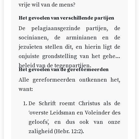
van de partijen – een ‘algemene
vrije wil van de mens?
verlossing’, aangezien niemand
Het gevoelen van verschillende partijen
erdoor verlost wordt. Zal een
De pelagiaansgezinde partijen, de
geneesmiddel dat niet toegepast is,
socinianen, de arminianen en de
een ‘genezing’ zijn, wanneer door
jezuïeten stellen dit, en hierin ligt de
middel ervan niemand genezen
onjuiste grondstelling van het gehele
wordt?
beleid van de tegenpartijen.
Het gevoelen van de gereformeerden
Het beleid en de raadslag van de
Alle gereformeerden ontkennen het,
allerwijste God zou dwaas zijn,
want:
door Zijn eniggeboren Zoon te
bestemmen tot een onvermijdelijke
De Schrift roemt Christus als de
en allerwreedste dood, waardoor
‘overste Leidsman en Voleinder des
niemand verlost zou worden.
geloofs’, en dus ook van onze
zaligheid (
Hebr. 12:2
).
Ja, wat voor heerlijkheid van