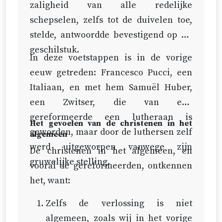
de Middelaar voortgezet en
zaligheid van alle redelijke
Dit volgt uit de zaak zelf. Want
voltooid worden tot in alle
schepselen, zelfs tot de duivelen toe,
omdat Christus’ verlossing van een
eeuwigheid.
stelde, antwoordde bevestigend op dit
oneindige waarde is, zo zouden, als
geschilstuk.
ze niet door een toepassing als het
In deze voetstappen is in de vorige
ware begrensd werd, alle mensen
eeuw getreden: Francesco Pucci, een
en ieder mens in het bijzonder
Italiaan, en met hem Samuël Huber,
noodzakelijk gezaligd, en geen
een Zwitser, die van een
enkel mens verdoemd moeten
gereformeerde een lutheraan is
Het gevoelen van de christenen in het
worden. Dit is in strijd met de
geworden, maar door de luthersen zelf
algemeen
grondbeginselen van de Schrift en
werd uitgeworpen vanwege zijn
De christenen in het algemeen, en
van alle religie.
gruwelijke stelling.
vooral de gereformeerden, ontkennen
het, want:
Zelfs de verlossing is niet
algemeen, zoals wij in het vorige