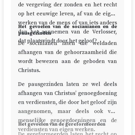
de vergeving der zonden en het recht
op het eeuwige leven, af van de eigen
werken van de mens of van iets anders
Het gevoelen van de socianianen en de
dan het aannemen van de Verlosser,
pausgezinden
dat plaatsvindt door het geloof?
De socinianen laten die weldaden
afhangen van de gehoorzaamheid die
wordt bewezen aan de geboden van
Christus.
De pausgezinden laten ze wel deels
afhangen van Christus’ genoegdoening
en verdiensten, die door het geloof zijn
aangenomen, maar deels ook van
menselijke genoegdoeningen en de
Het gevoelen van de gereformeerden
verdiensten van eigen werken.
De gereformeerden laten het recht op