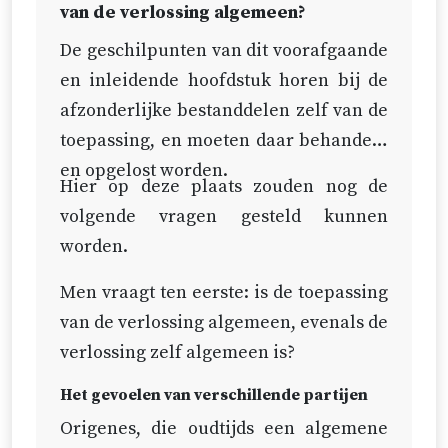
God zijn’ (
Gen. 17:7
), dat is: ‘Ik zal
Nu wordt, terwijl de deksels en de
van de verlossing algemeen?
Mij aan u toepassen.’
schaduwen weggenomen zijn, de
De geschilpunten van dit voorafgaande
toepassing met ongedekt
en inleidende hoofdstuk horen bij de
Hiertoe schrijft God de dienaren
aangezicht door de bediening van
afzonderlijke bestanddelen zelf van de
des Woords toepassende woorden
het Woord, de sacramenten, de
toepassing, en moeten daar behandeld
voor (
2 Kor. 5:18-20
;
Jes. 40:1,2
;
Luk.
tucht en de menselijke regering
en opgelost worden.
2:11
).
Hier op deze plaats zouden nog de
verricht.
volgende vragen gesteld kunnen
Hiertoe strekken de sacramenten,
Het vierde tijdperk loopt van het
worden.
de Heilige Doop (
Gal. 3:27
) en het
laatste oordeel, of liever gezegd
Heilig Avondmaal (
1 Kor. 10:16
).
Men vraagt ten eerste: is de toepassing
van de voleinding der eeuwen, tot
van de verlossing algemeen, evenals de
Hierom wordt gezegd dat velen
in alle eeuwigheid. Dan zal de
verlossing zelf algemeen is?
geen deel aan Christus hebben,
toepassing, die in de tijd geschied
wegens het gemis van deze
is, zonder enige tussenkomende
Het gevoelen van verschillende partijen
toepassing (
Joh. 13:8
;
Hand. 8:21
).
middelen onmiddellijk door God en
Origenes, die oudtijds een algemene