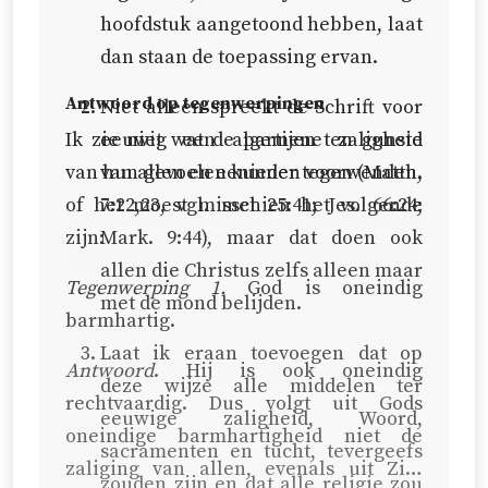
hoofdstuk aangetoond hebben, laat
dan staan de toepassing ervan.
Antwoord op tegenwerpingen
Niet alleen spreekt de Schrift voor
Ik zie niet wat de partijen ten gunste
eeuwig een algemene zaligheid
van hun gevoelen kunnen voorwenden,
van allen en eenieder tegen (
Matth.
of het moest misschien het volgende
7:22,23
, vgl. met 25:41;
Jes. 66:24
;
zijn:
Mark. 9:44
), maar dat doen ook
allen die Christus zelfs alleen maar
Tegenwerping 1.
God is oneindig
met de mond belijden.
barmhartig.
Laat ik eraan toevoegen dat op
Antwoord
. Hij is ook oneindig
deze wijze alle middelen ter
rechtvaardig. Dus volgt uit Gods
eeuwige zaligheid, Woord,
oneindige barmhartigheid niet de
sacramenten en tucht, tevergeefs
zaliging van allen, evenals uit Zijn
zouden zijn en dat alle religie zou