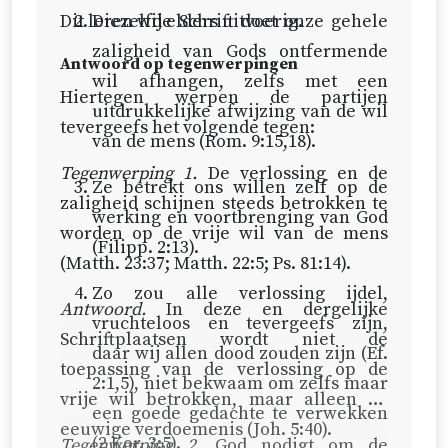
barmhartigheid, die zozeer
Dit leren wij elders uitvoerig.
Diezelfde Schrift doet onze gehele
geroemd wordt, zou er uit een
zaligheid van Gods ontfermende
Antwoord op tegenwerpingen
zodanige verlossing voortvloeien?
wil afhangen, zelfs met een
Hiertegen werpen de partijen
uitdrukkelijke afwijzing van de wil
Wat voor vertroosting en
tevergeefs het volgende tegen:
van de mens (
Rom. 9:15,18
).
dankbaarheid zou er uit een
Tegenwerping 1.
De verlossing en de
zodanige verlossing geboren
Ze betrekt ons willen zelf op de
zaligheid schijnen steeds betrokken te
worden, waardoor geen zaligheid
werking en voortbrenging van God
worden op de vrije wil van de mens
komt?
(
Filipp. 2:13
).
(
Matth. 23:37
;
Matth. 22:5
;
Ps. 81:14
).
Laat ik eraan toevoegen dat de
Zo zou alle verlossing ijdel,
Antwoord.
In deze en dergelijke
verlossing zelf een allersnoodst
vruchteloos en tevergeefs zijn,
Schriftplaatsen wordt niet de
ongelijk aangedaan wordt,
daar wij allen dood zouden zijn (
Ef.
toepassing van de verlossing op de
wanneer men haar gehele
2:1,5
), niet bekwaam om zelfs maar
vrije wil betrokken, maar alleen de
krachtdadigheid doet afhangen van
een goede gedachte te verwekken
eeuwige verdoemenis (
Joh. 5:40
).
de vrije wil van de mens.
(
2 Kor. 3:5
).
Tegenwerping 2
. God nodigt om de