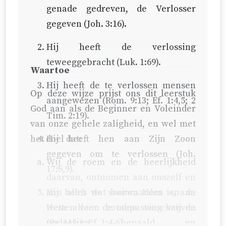
genade gedreven, de Verlosser
gegeven (
Joh. 3:16
).
Hij heeft de verlossing
teweeggebracht (
Luk. 1:69
).
Waartoe
Hij heeft de te verlossen mensen
Op deze wijze prijst ons dit leerstuk
aangewezen (
Rom. 9:13
;
Ef. 1:4,5
;
2
God aan als de Beginner en Voleinder
Tim. 2:19
).
van onze gehele zaligheid, en wel met
het doel dat:
Hij heeft hen aan Zijn Zoon
gegeven om te verlossen (
Joh.
Wij de roem en de heerlijkheid
17:6,9
).
daarvan, ontnomen aan onszelf en
Hij heeft de voorwaarden en de
aan alles wat buiten Hem is, aan
wetten voor de toepassing van de
Hem alleen zouden toeschrijven
verlossing bepaald en
(
Ps. 115:1
;
Ef. 1:4-6
).