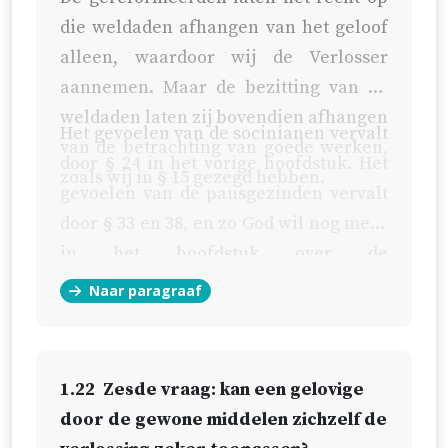
die weldaden afhangen van het geloof
alleen, waardoor wij de Verlosser
aannemen. Maar de bezitting van de
weldaden laten zij bovendien afhangen
Het gevoelen van de socinianen vervalt
van de betrachting van goede werken,
door § 24 in het vorige hoofdstuk. Het
zoals wij in § 15 gezegd hebben.
gevoelen van de pausgezinden vervalt
door § 33 en 38, en zo God wil nog meer
in het hoofdstuk over de
rechtvaardiging.
Naar paragraaf
1.22
Zesde vraag: kan een gelovige
door de gewone middelen zichzelf de