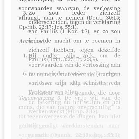
voorwaarden waarvan de verlossing
Zo zou ieder zichzelf
afhangt, aan te nemen (
Deut. 30:15
;
onderscheiden, tegen de verklaring
Openb. 22:17
;
Jes. 55:1
).
van Paulus (
1 Kor. 4:7
), en zo zou
ieder de macht om te roemen in
Antwoord.
zichzelf hebben, tegen dezelfde
Hij nodigt Zijn volk om de
Paulus (
Rom. 3:27
;
Ef. 2:8,9
).
voorwaarden van de verlossing aan
Zo zou ieder veeleer zijn eigen
te nemen, niet door de krachten
verlosser zijn dan Christus een
van hun vrije wil, maar door de
Verlosser van allen.
krachten van de genade, die door
Tegenwerping 3
. De vrije wil van de
de bekering én het willen én het
mens, die van nature onverschillig* is
werken werkt (
Filipp. 2:13
).
tot tegenovergestelde dingen, kan niet
gedwongen worden om de
Hij nodigt de dorstenden naar
voorwaarden van de toepassing aan te
genade (
Openb. 22:17
;
Jes. 55:1
),