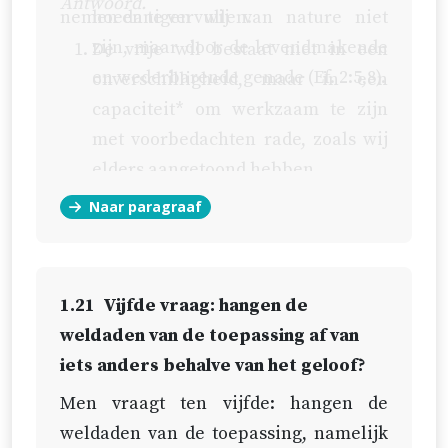
Antwoord.
nemen en te vervullen.
hoedanigen wij van nature niet
zijn, maar door de levendmakende
De vrije wil bestaat niet in een
en wederbarende genade (
Ef. 2:5,8
).
onverschilligheid, maar in een
capaciteit* om werkzaam te zijn
met voorbedachten rade, zoals wij
elders aangetoond hebben.
Naar paragraaf
De wil wordt niet gedwongen door
de genade, maar alleen zacht en
zoet gebogen en geneigd (
Spr.
21:1
).
1.21
Vijfde vraag: hangen de
weldaden van de toepassing af van
iets anders behalve van het geloof?
Men vraagt ten vijfde: hangen de
weldaden van de toepassing, namelijk