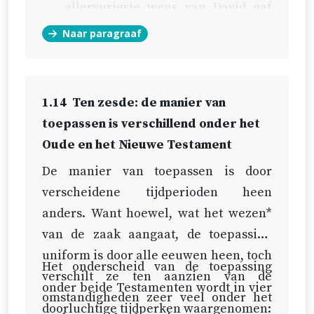
allervurigste wens van David gaf
dit eveneens te kennen (
Ps. 51:9
).
Naar paragraaf
Dit wilden eertijds ook de beloften
en de voorzeggingen te kennen
geven, die eenmaal onder het
1.14
Ten zesde: de manier van
Nieuwe Testament vervuld
toepassen is verschillend onder het
moesten worden (Ez. 36:25;
Jes.
Oude en het Nieuwe Testament
52:15
).
De manier van toepassen is door
verscheidene tijdperioden heen
Dit leren de verklaringen en
anders. Want hoewel, wat het wezen*
toepassingen van die voorbeelden
van de zaak aangaat, de toepassing
in het Nieuwe Testament duidelijk
uniform is door alle eeuwen heen, toch
(
2 Petr. 1:2
;
Hebr. 10:22
;
Hebr. 12:24
),
Het onderscheid van de toepassing
verschilt ze ten aanzien van de
aangezien de besprenging niets
onder beide Testamenten wordt in vier
omstandigheden zeer veel onder het
anders is dan een toepassing van
doorluchtige tijdperken waargenomen: