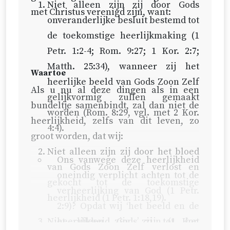
Niet alleen zijn zij door Gods
met Christus verenigd zijn, want:
onveranderlijke besluit bestemd tot
de toekomstige heerlijkmaking (
1
Petr. 1:2-4
;
Rom. 9:27
;
1 Kor. 2:7
;
Matth. 25:34
), wanneer zij het
Waartoe
heerlijke beeld van Gods Zoon Zelf
Als u nu al deze dingen als in een
gelijkvormig zullen gemaakt
bundeltje samenbindt, zal dan niet de
worden (
Rom. 8:29
, vgl. met
2 Kor.
heerlijkheid, zelfs van dit leven, zo
4:4
).
groot worden, dat wij:
Niet alleen zijn zij door het bloed
Ons vanwege deze heerlijkheid
van Gods Zoon Zelf verlost en
oneindig verplicht achten tot de
gekocht tot de toekomstige
verheerlijking van God (
1 Petr.
heerlijkheid (
1 Petr. 1:18,19
).
2:9
)? Opdat wij ‘het beeld en de
Niet alleen zijn zij tot het
heerlijkheid Gods’ zijn (
1 Kor.