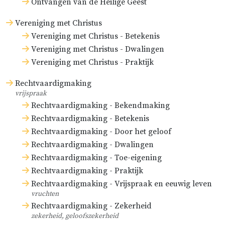
de vrede en van de blijdschap over
Ontvangen van de Heilige Geest
al die goederen, die ‘het oog niet
Vereniging met Christus
heeft gezien, en het oor niet heeft
Vereniging met Christus - Betekenis
gehoord, en in het hart des mensen
Vereniging met Christus - Dwalingen
niet is opgeklommen, hetgeen God
Vereniging met Christus - Praktijk
bereid heeft dien die Hem
Rechtvaardigmaking
liefhebben’ (
1 Kor. 2:9
).
vrijspraak
Rechtvaardigmaking - Bekendmaking
Rechtvaardigmaking - Betekenis
Rechtvaardigmaking - Door het geloof
Rechtvaardigmaking - Dwalingen
Rechtvaardigmaking - Toe-eigening
Rechtvaardigmaking - Praktijk
Rechtvaardigmaking - Vrijspraak en eeuwig leven
vruchten
Rechtvaardigmaking - Zekerheid
zekerheid, geloofszekerheid