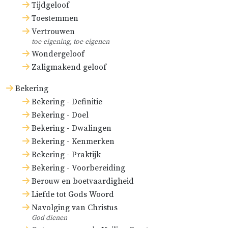
Tijdgeloof
voltooiing, zoals wij geleerd
Toestemmen
hebben in hoofdstuk 10, § 11.
Vertrouwen
Daarom wordt gezegd dat wij ‘in
toe-eigening, toe-eigenen
hope zalig zijn’ (
Rom. 8:24
), tot
Wondergeloof
Zaligmakend geloof
zover dat wij ‘roemen in de hoop
der heerlijkheid Gods’ (
Rom. 5:2
).
Bekering
Bekering - Definitie
Tot slot, opdat er niets aan de
Bekering - Doel
heerlijkheid zal ontbreken,
Bekering - Dwalingen
schenkt Hij aan degenen die
Bekering - Kenmerken
verheerlijkt zullen worden, het
Bekering - Praktijk
onderpand van Zijn Geest (
2 Kor.
Bekering - Voorbereiding
Berouw en boetvaardigheid
1:22
) en Diens allerzoetste vruchten
Liefde tot Gods Woord
(
Gal. 5:22
), ja, ook zelfs de
Navolging van Christus
eerstelingen van Gods liefde, van
God dienen