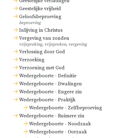
Geestelijke verlatingen
overgebracht zijn in de staat van de
Geestelijke vrijheid
genade, het leven en de
Geloofsbeproeving
beproeving
gelukzaligheid (
1 Petr. 2:9
;
1 Joh.
Inlijving in Christus
3:4
).
Vergeving van zonden
vrijspreking, vrijspreken, vergeving
Insgelijks, eenmaal overgebracht
Verlossing door God
in deze heerlijke staat, volharden
Verzoeking
zij daarin standvastig tot in alle
Verzoening met God
Wedergeboorte - Definitie
eeuwigheid, door Gods almachtige
Wedergeboorte - Dwalingen
bewaring (
1 Petr. 1:4,5
;
Joh. 10:28,29
;
Wedergeboorte - Engere zin
1 Joh. 3:24
).
Wedergeboorte - Praktijk
Wedergeboorte - Zelfbeproeving
Bovendien worden zij tegen al hun
Wedergeboorte - Ruimere zin
vijanden, hoedanig en hoe groot en
Wedergeboorte - Noodzaak
machtig ook, die hen van deze
Wedergeboorte - Oorzaak
strijdprijs der heerlijkheid trachten