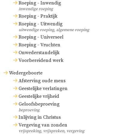
Roeping - Inwendig
De zevenderlei deugd: geloof,
inwendige roeping
hoop, liefde, rechtvaardigheid,
Roeping - Praktijk
kloekmoedigheid,
Roeping - Uitwendig
uitwendige roeping, algemene roeping
voorzichtigheid en matigheid.
Roeping - Universeel
De veelvuldige vermelding van
Roeping - Vruchten
Onwederstandelijk
het zevental in de Schrift,
Voorbereidend werk
vooral in de oude reinigingen,
ten aanzien van de offerdieren,
Wedergeboorte
dagen, besprengingen,
Afsterving oude mens
Geestelijke verlatingen
wassingen, enz.
Geestelijke vrijheid
Weerlegging
. Iedereen ziet
Geloofsbeproeving
beproeving
gemakkelijk dat dit alles meer op
Inlijving in Christus
‘beuzelen’ dan op ‘bewijzen’ lijkt,
Vergeving van zonden
vooral als men aanmerkt dat zij
vrijspreking, vrijspreken, vergeving