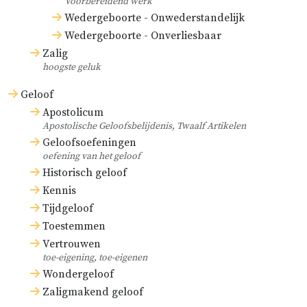
Voorbereidend werk
en de roomse kerk sinds vele
Wedergeboorte - Onwederstandelijk
eeuwen in het bijzonder voor
Wedergeboorte - Onverliesbaar
Zalig
afvallig. Om deze reden
hoogste geluk
bekommeren wij ons dus weinig
Geloof
om de roomse scholastici, en ook
Apostolicum
om die genoemde late concilies.
Apostolische Geloofsbelijdenis, Twaalf Artikelen
Verder gaan de
Geloofsoefeningen
oefening van het geloof
Historisch geloof
Kennis
Tijdgeloof
Toestemmen
Vertrouwen
toe-eigening, toe-eigenen
Wondergeloof
Zaligmakend geloof