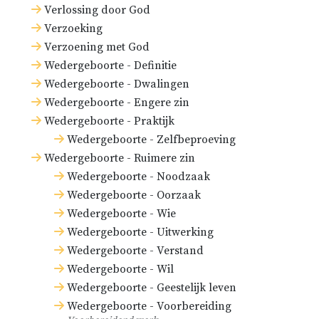
Verlossing door God
zelf onder het Oude Testament om
Verzoeking
deze redenen
geen
zeven
Verzoening met God
sacramenten stellen, en dat zij
Wedergeboorte - Definitie
deze dingen zelf meer voor
Wedergeboorte - Dwalingen
‘vergelijkingen’ dan voor ‘bewijzen
Wedergeboorte - Engere zin
achteraf’ willen houden.
Wedergeboorte - Praktijk
Wedergeboorte - Zelfbeproeving
Het gezag van de kerk, sinds enkele
Wedergeboorte - Ruimere zin
eeuwen vanaf de tijd van
Wedergeboorte - Noodzaak
Lombardus die de zeven
Wedergeboorte - Oorzaak
Wedergeboorte - Wie
sacramenten heeft vastgesteld op
Wedergeboorte - Uitwerking
het Concilie van Florence en van
Wedergeboorte - Verstand
Trente.
Wedergeboorte - Wil
Wedergeboorte - Geestelijk leven
Weerlegging
. Wij houden de kerk in
Wedergeboorte - Voorbereiding
het algemeen terecht voor feilbaar,