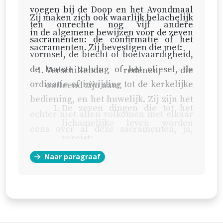
voegen bij de Doop en het Avondmaal
Zij maken zich ook waarlijk belachelijk
ten onrechte nog vijf andere
in de algemene bewijzen voor de zeven
sacramenten: de confirmatie of het
sacramenten. Zij bevestigen die met:
vormsel, de biecht of boetvaardigheid,
de laatste zalving of het oliesel, de
Verschillende redenen, die
ordinatie of inwijding tot de kerkelijke
ontleend zijn aan:
bediening, en het huwelijk. Zij zijn het
De zeven dingen die tot het
echter niet allen volkomen met elkaar
lichamelijke leven worden
eens over al deze sacramenten, ja,
vereist:
amper over één ervan.
Naar paragraaf
Enerzijds, in de individuele
mensen, zowel essentieel:
de generatie, de groei en de
voeding, als accidenteel:
een geneesmiddel tegen