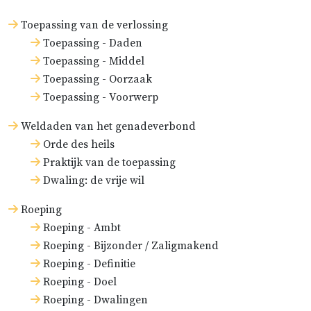
ziekten en tegen de
Toepassing van de verlossing
overblijfsels daarvan.
Toepassing - Daden
Toepassing - Middel
Anderzijds, in de
Toepassing - Oorzaak
samenleving: de
Toepassing - Voorwerp
voortplanting van het
Weldaden van het genadeverbond
leven door de ouders, en de
Orde des heils
regering door de
Praktijk van de toepassing
overheden.
Dwaling: de vrije wil
Het zevental van de zonden:
Roeping
erfzonde, dadelijke zonde,
Roeping - Ambt
Roeping - Bijzonder / Zaligmakend
overblijfselen, zwakheden,
Roeping - Definitie
boosheid, begeerlijkheid en
Roeping - Doel
onwetendheid.
Roeping - Dwalingen