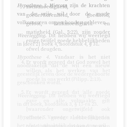
Hypothese 3.
Hierom zijn de krachten
zachtmoedigheid,
van de vrije wil door de zonde
goedertierenheid, goedheid,
volkomen en ongeschonden gebleven.
geloof, lankmoedigheid en
matigheid (
Gal. 5:22
), zijn zonder
Weerlegging
. Dit hebben wij weerlegd
enige twijfel goede hebbelijkheden
in [deel 2] boek 4, hoofdstuk 4, § 31.
ofwel deugden.
Hypothese 4.
Vandaar is het niet
Er wordt gezegd dat God zowel het
noodzakelijk dat de wil een nieuw
willen als het werken van het
geestelijk leven door de wedergeboorte
goede in ons werkt (
Filipp. 2:13
).
geschonken wordt.
Er wordt gezegd dat ‘alle goede
Weerlegging
. Dit hebben wij weerlegd
gave en alle volmaakte gift
in dit boek, hoofdstuk 3, § 15 en 23.
[waaronder ongetwijfeld ook
Hypothese 5.
Vanwege al deze dingen is
allerlei goede hebbelijkheden
het niet noodzakelijk dat aan onze wil
ofwel deugden gerekend moeten