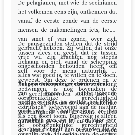
De pelagianen, met wie de socinianen
het volkomen eens zijn, ontkennen dat
vanaf de eerste zonde van de eerste
mensen de nakomelingen iets, hetzij
van smet of van zonde, over zich
De pausgezinden stellen dat de strijd
gebracht hebben. Zij willen dat onze
tussen vlees en geest, dat is: tussen
vrije wil zijn krachten nog steeds
lichaam en ziel, vanaf de schepping
ongeschonden behouden heeft, om
zelf voor de mens natuurlijk is
alles wat goed is, te willen en te doen.
geweest. Om deze te ordenen en te
Daarom ontkennen zij dat de schenking
Het gevoelen van de gereformeerden
bedwingen, is nog bovendien de
van goede hebbelijkheden
De gereformeerden stellen, met de
oorspronkelijke gerechtigheid
noodzakelijk is, en stellen het gehele
Heilige Schrift, dat de oorspronkelijke
extrinsiek* toegevoegd aan de natuur,
werk van de heiligmaking in het
gerechtigheid voor de mens eertijds
als een soort toom. Bijgevolg is alleen
opwekken van de wil, om door zijn
natuurlijk geweest is, en dat die door
de oorspronkelijke gerechtigheid
krachten zichzelf aan te gorden tot de
de zonde van de eerste mensen
omwille van de zonde van de eerste
Aan de uitverkorenen eerst het