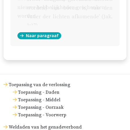
nieuwe hebbelijkheden geschonken
worden] van boven is, van den
worden.
Vader der lichten afkomende’ (
Jak.
1:17
).
Naar paragraaf
De apostel herleidt al
zijn ἱκανότητα, ‘bekwaamheid’, die
een en hetzelfde is als de deugd,
waardoor wij bekwaam en geneigd
zijn om het goede te werken, tot
God (
2 Kor. 3:5,6
;
1 Kor. 15:10
).
Toepassing van de verlossing
Toepassing - Daden
Toepassing - Middel
Toepassing - Oorzaak
Toepassing - Voorwerp
Weldaden van het genadeverbond