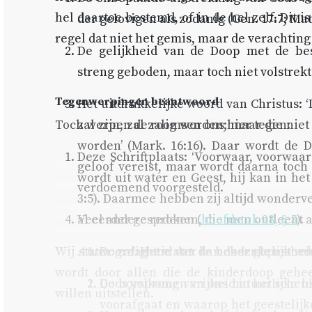
hel daartoe bestemd, of in de hel zelf. Dit 
der gelovigen als zodanig (
Gen. 17:7
;
Mat
regel dat niet het gemis, maar de verachti
De gelijkheid van de Doop met de besn
streng geboden, maar toch niet volstrekt
Tegenwerpingen
beantwoord
Het uitdrukkelijke woord van Christus: 
Toch werpen de roomsen ons hier tegen:
zal zijn, zal zalig worden; maar die nie
worden’ (
Mark. 16:16
). Daar wordt de D
Deze Schriftplaats: ‘Voorwaar, voorwaa
geloof vereist, maar wordt daarna toch
wordt uit water en Geest, hij kan in het
verdoemend voorgesteld.
3:5
). Daarmee hebben zij altijd wonderv
Veel andere redenen, die men ontleent 
al eerder gesproken (
hoofdstuk 28, § 5
).
Wij staan graag toe dat de noodzakelijkhe
Antwoord.
De zaligheid van de bekeerde moord
Het water kan daar gepast ve
wordt door allen die de kinderdoop gehee
Gods volkomen vrijheid in het schen
De oorsprong van ons natuurlijke le
willen uitstellen.
voorafgaat en waarop het geestelijk