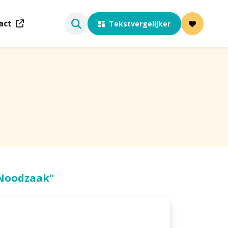
act
Tekstvergelijker
 Noodzaak"