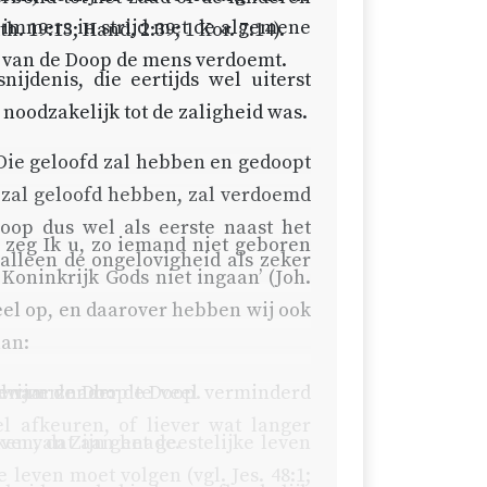
is immers in strijd met de algemene
th. 19:13
;
Hand. 2:39
;
1 Kor. 7:14
).
ng van de Doop de mens verdoemt.
ijdenis, die eertijds wel uiterst
 noodzakelijk tot de zaligheid was.
‘Die geloofd zal hebben en gedoopt
t zal geloofd hebben, zal verdoemd
oop dus wel als eerste naast het
r zeg Ik u, zo iemand niet geboren
 alleen de ongelovigheid als zeker
 Koninkrijk Gods niet ingaan’ (
Joh.
eel op, en daarover hebben wij ook
aan:
id van de Doop te veel verminderd
enaar zonder de Doop.
rwijzen naar:
l afkeuren, of liever wat langer
ken van Zijn genade.
ven, dat aan het geestelijke leven
e leven moet volgen (vgl.
Jes. 48:1
;