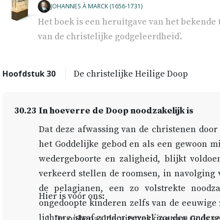
JOHANNES À MARCK (1656-1731)
Het boek is een heruitgave van het bekende
van de christelijke godgeleerdheid’.
Hoofdstuk 30
De christelijke Heilige Doop
30.23
In hoeverre de Doop noodzakelijk is
Dat deze afwassing van de christenen door
het Goddelijke gebod en als een gewoon mi
wedergeboorte en zaligheid, blijkt voldoe
verkeerd stellen de roomsen, in navolging
de pelagianen, een zo volstrekte noodz
Hier is vóór ons:
ongedoopte kinderen zelfs van de eeuwige 
lichtere ‘straf zonder gevoel’ zouden onder
De onbepaalde uitstrekking van Gods ve