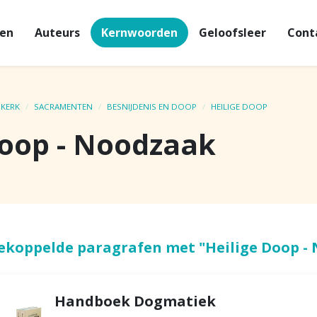
en
Auteurs
Kernwoorden
Geloofsleer
Cont
 KERK
SACRAMENTEN
BESNIJDENIS EN DOOP
HEILIGE DOOP
Doop - Noodzaak
ekoppelde paragrafen met "Heilige Doop -
Handboek Dogmatiek