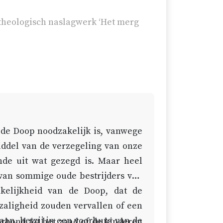
 theologisch naslagwerk ‘Het merg
 de Doop noodzakelijk is, vanwege
ddel van de verzegeling van onze
nde uit wat gezegd is. Maar heel
 van sommige oude bestrijders van
akelijkheid van de Doop, dat de
zaligheid zouden vervallen of een
gaan, hetzij in een voorburg van de
rbond tot het zaad of de kinderen