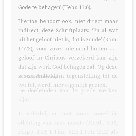
Gode te behagen’ (
Hebr. 11:6
).
Hiertoe behoort ook, niet direct maar
indirect, deze Schriftplaats: ‘En al wat
uit het geloof niet is, dat is zonde’ (
Rom.
14:23
), voor zover niemand buiten het
geloof in Christus verzekerd kan zijn
dat zijn werk God behagen zal. Op deze
verzekerdheid, in tegenstelling tot de
3. Het doeleinde
twijfel, wordt hier eigenlijk gezien.
De doeleinden van de goede werken
zijn:
1. Velerlei, en met name zowel de
stichting van onze naaste (
Matth. 5:16
;
Filipp. 2:15
;
1 Tim. 4:12
;
1 Petr. 2:12
) als