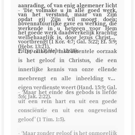
aanrading, of van enig algemener licht
- ‘Die volmake u in alle goed werk,
van het verstand, maar van Zijn
opdat gij Zijn wil moogt doen;
bovennatuurlijke gave en werking, die
werkende in u hetgeen voor Hem
het goede werk daadwerkelijk krachtig
welbehaaglijk is, door Jezus Christus’
voortbrengt (
1 Kor. 4:7
;
Gal. 5:22
;
Ef. 5:9
;
(Hebr. 13:21).
Filipp. 2:13
;
Hebr. 12:28
):
2. De mindere, instrumentele oorzaak
is het geloof in Christus, die een
innerlijke kennis van onze ellende
meebrengt en alle inbeelding van
eigen verdienste weert (
Hand. 15:9
;
Gal.
- ‘Maar het einde des gebods is liefde
5:6
;
Jak. 2:22
).
uit een rein hart en uit een goede
consciëntie en uit een ongeveinsd
geloof’ (
1 Tim. 1:5
).
- ‘Maar zonder geloof is het onmogelijk