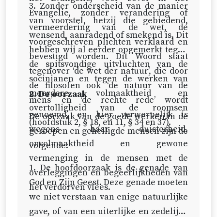
3. Zonder onderscheid van de manier
Evangelie, zonder verandering of
van voorstel, hetzij die gebiedend,
vermeerdering van de wet, de
wensend, aanradend of smekend is. Dit
voorgeschreven plichten verklaard en
hebben wij al eerder opgemerkt tegen
bevestigd worden. Dit Woord staat
de spitsvondige uitvluchten van de
tegenover ‘de wet der natuur’, die door
socinianen en tegen de werken van
de filosofen ook ‘de natuur van de
meerdere volmaaktheid en
2. De oorzaak
mens’ en ‘de rechte rede’ wordt
overtolligheid van de roomsen
genoemd, en hier verwerpelijk is
De oorzaak van de goede werken in de
(hoofdstuk 2, § 18, en 11, § 34 en 37).
wegens haar duisterheid,
geroepen en geheiligde mensen zijn de
onvolmaaktheid en gewone
volgende:
vermenging in de mensen met de
1. De hoofdoorzaak is de genade van
overleggingen en begeerlijkheden van
God en Zijn Geest. Deze genade moeten
het verdorven vlees.
we niet verstaan van enige natuurlijke
gave, of van een uiterlijke en zedelijke