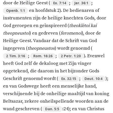
door de Heilige Geest (
;
;
Ex. 7:14
Jer. 36:1
en hoofdstuk 2). De bedienaren of
Openb. 1:1
instrumenten zijn de heilige knechten Gods, door
God geroepen en geïnspireerd (
theoklètoi kai
theopneustoi
) en gedreven (
feromenoi
), door de
Heilige Geest. Vandaar dat de Schrift van God
ingegeven (
theopneustos
) wordt genoemd (
;
;
). Evenwel
2 Tim. 3:16
Rom. 16:26
2 Petr. 1:20
heeft God zelf de dekaloog met Zijn vinger
opgetekend, die daarom in het bijzonder Gods
Geschrift genoemd wordt (
;
);
Ex. 32:15
Deut. 10:4
en van Godswege heeft een menselijke hand,
verschijnende bij de onheilige maaltijd van koning
Beltsazar, zekere onheilspellende woorden aan de
wand geschreven (
:24); en van Christus
Dan. 5:5