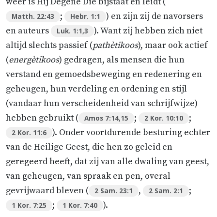
weer is Hij Degene Die bijstaat en leidt (
;
) en zijn zij de navorsers
Matth. 22:43
Hebr. 1:1
en auteurs
). Want zij hebben zich niet
Luk. 1:1,3
altijd slechts passief (
pathètikoos
), maar ook actief
(
energètikoos
) gedragen, als mensen die hun
verstand en gemoedsbeweging en redenering en
geheugen, hun verdeling en ordening en stijl
(vandaar hun verscheidenheid van schrijfwijze)
hebben gebruikt (
;
;
Amos 7:14,15
2 Kor. 10:10
). Onder voortdurende besturing echter
2 Kor. 11:6
van de Heilige Geest, die hen zo geleid en
geregeerd heeft, dat zij van alle dwaling van geest,
van geheugen, van spraak en pen, overal
gevrijwaard bleven (
,
;
2 Sam. 23:1
2 Sam. 2:1
;
).
1 Kor. 7:25
1 Kor. 7:40