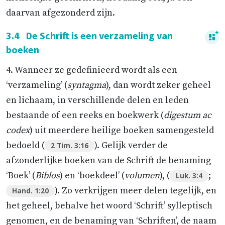
daarvan afgezonderd zijn.
3.4
De Schrift is een verzameling van
boeken
4. Wanneer ze gedefinieerd wordt als een
‘verzameling’ (
syntagma
), dan wordt zeker geheel
en lichaam, in verschillende delen en leden
bestaande of een reeks en boekwerk (
digestum ac
codex
) uit meerdere heilige boeken samengesteld
bedoeld (
). Gelijk verder de
2 Tim. 3:16
afzonderlijke boeken van de Schrift de benaming
‘Boek’ (
Biblos
) en ‘boekdeel’ (
volumen
), (
;
Luk. 3:4
). Zo verkrijgen meer delen tegelijk, en
Hand. 1:20
het geheel, behalve het woord ‘Schrift’ sylleptisch
genomen, en de benaming van ‘Schriften’, de naam