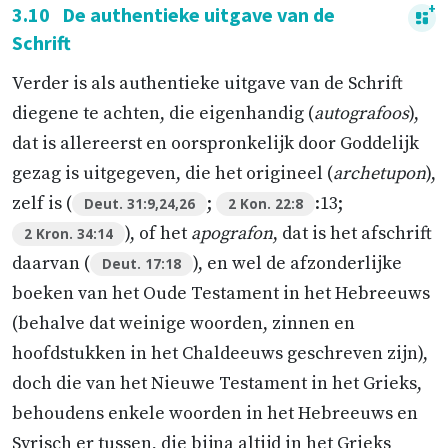
3.10
De authentieke uitgave van de
Schrift
Verder is als authentieke uitgave van de Schrift
diegene te achten, die eigenhandig (
autografoos
),
dat is allereerst en oorspronkelijk door Goddelijk
gezag is uitgegeven, die het origineel (
archetupon
),
zelf is (
;
:13;
Deut. 31:9,24,26
2 Kon. 22:8
), of het
apografon
, dat is het afschrift
2 Kron. 34:14
daarvan (
), en wel de afzonderlijke
Deut. 17:18
boeken van het Oude Testament in het Hebreeuws
(behalve dat weinige woorden, zinnen en
hoofdstukken in het Chaldeeuws geschreven zijn),
doch die van het Nieuwe Testament in het Grieks,
behoudens enkele woorden in het Hebreeuws en
Syrisch er tussen, die bijna altijd in het Grieks