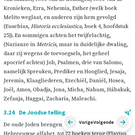
Kronieken, Ezra, Nehemia, Esther (welk boek
Melito weglaat, en anderen zijn hem gevolgd
(Eusebius,
Historia ecclesiastica,
boek 4, hoofdstuk
25)). En sommigen achten het twijfelachtig,
(Nazianze in
Metricis
, maar in duidelijke dwaling,
daar zij wegens de toevoegsels, het geheel
apocrief achten) Job, Psalmen, drie van Salomo,
namelijk Spreuken, Prediker en Hooglied, Jesaja,
Jeremia, Klaagliederen, Ezechiël, Daniël, Hosea,
Joël, Amos, Obadja, Jona, Micha, Nahum, Hábakuk,
Zefanja, Haggai, Zacharia, Maleachi.
3.24
De Joodse telling
Vorig
e
Volgend
e
De oude Joden brengen ze, naar het getal van het
Hebreeuwse alfabet, tot 22 boeken terug (Flavius