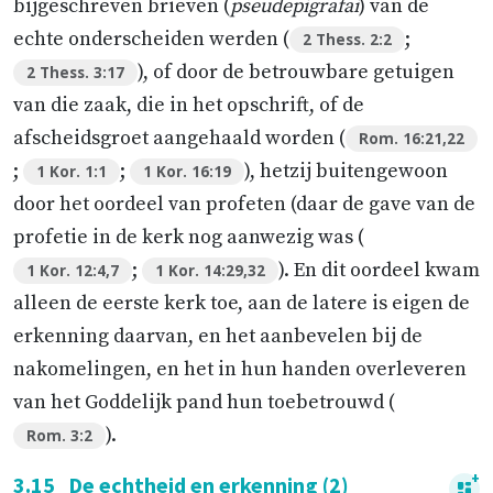
bijgeschreven brieven (
pseudepigrafai
) van de
echte onderscheiden werden (
;
2 Thess. 2:2
), of door de betrouwbare getuigen
2 Thess. 3:17
van die zaak, die in het opschrift, of de
afscheidsgroet aangehaald worden (
Rom. 16:21,22
;
;
), hetzij buitengewoon
1 Kor. 1:1
1 Kor. 16:19
door het oordeel van profeten (daar de gave van de
profetie in de kerk nog aanwezig was (
;
). En dit oordeel kwam
1 Kor. 12:4,7
1 Kor. 14:29,32
alleen de eerste kerk toe, aan de latere is eigen de
erkenning daarvan, en het aanbevelen bij de
nakomelingen, en het in hun handen overleveren
van het Goddelijk pand hun toebetrouwd (
).
Rom. 3:2
3.15
De echtheid en erkenning (2)