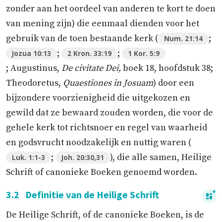
zonder aan het oordeel van anderen te kort te doen
van mening zijn) die eenmaal dienden voor het
gebruik van de toen bestaande kerk (
;
Num. 21:14
;
;
Jozua 10:13
2 Kron. 33:19
1 Kor. 5:9
; Augustinus,
De civitate Dei,
boek 18, hoofdstuk 38;
Theodoretus,
Quaestiones in Josuam
) door een
bijzondere voorzienigheid die uitgekozen en
gewild dat ze bewaard zouden worden, die voor de
gehele kerk tot richtsnoer en regel van waarheid
en godsvrucht noodzakelijk en nuttig waren (
;
), die alle samen, Heilige
Luk. 1:1-3
Joh. 20:30,31
Schrift of canonieke Boeken genoemd worden.
3.2
Definitie van de Heilige Schrift
De Heilige Schrift, of de canonieke Boeken, is de