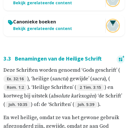
Bekijk gerelateerde content
Canonieke boeken
Bekijk gerelateerde content
3.3
Benamingen van de Heilige Schrift
Deze Schriften worden genoemd ‘Gods geschrift’ (
), ‘heilige (
sancta
) gewijde’ (
sacra
), (
Ex. 32:16
). ‘Heilige Schriften’ (
) en
Rom. 1:2
2 Tim. 3:15
kortweg bij uitstek (
absolute kat’exogèn
) ‘de Schrift’
(
) of: de ‘Schriften’ (
).
Joh. 10:35
Joh. 5:39
En wel heilige, omdat ze van het gewone gebruik
afgezonderd zijn, gewijde, omdat ze aan God