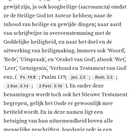
gewijd zijn, ja ook hoogheilige (
sacrosancta
) omdat
ze de Heilige God tot Auteur hebben; naar de
inhoud van heilige en gewijde dingen; naar aard
van schrijfwijze in overeenstemming met de
Goddelijke heiligheid, en naar het doel en de
uitwerking van heiligmaking. Immers ook ‘Woord’,
‘Rede’, ‘Uitspraak’, en ‘Orakel van God’; alsook ‘Wet’,
‘Leer’, ‘Getuigenis’, ‘Verbond en Testament van God’
enz. (
; Psalm 119;
;
;
Ps. 19:8
Jes. 2:3
Rom. 3:2
;
). En onder deze
2 Kor. 3:14
2 Petr. 3:16
benamingen wordt toch ook het Nieuwe Testament
begrepen, gelijk het Oude er gewoonlijk mee
betiteld wordt. En in deze namen ligt een
betuiging van hun uitnemendheid boven alle
menselijke geschriften, hoedanig ook; ja een