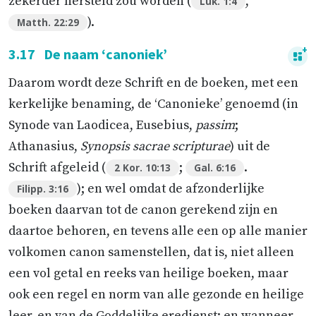
zekerder hersteld zou worden (
,
Luk. 1:4
).
Matth. 22:29
3.17
De naam ‘canoniek’
Daarom wordt deze Schrift en de boeken, met een
kerkelijke benaming, de ‘Canonieke’ genoemd (in
Synode van Laodicea, Eusebius,
passim
;
Athanasius,
Synopsis sacrae scripturae
) uit de
Schrift afgeleid (
;
.
2 Kor. 10:13
Gal. 6:16
); en wel omdat de afzonderlijke
Filipp. 3:16
boeken daarvan tot de canon gerekend zijn en
daartoe behoren, en tevens alle een op alle manier
volkomen canon samenstellen, dat is, niet alleen
een vol getal en reeks van heilige boeken, maar
ook een regel en norm van alle gezonde en heilige
leer, en van de Goddelijke eredienst; en wanneer