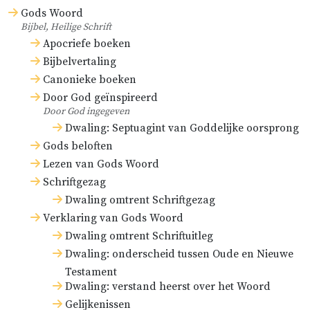
Gods Woord
volmaaktheid en gezag (
Ps. 97:8
).
Bijbel, Heilige Schrift
Bij deze Naam kan men ook de
Apocriefe boeken
Naam ‘Hal’ of ‘Verhevene’ voegen.
Bijbelvertaling
Canonieke boeken
‘Adon’ – of, zoals men doorgaans
Door God geïnspireerd
leest, ‘Adonai’ – wijst ons op de
Door God ingegeven
Dwaling: Septuagint van Goddelijke oorsprong
ondersteuning
van alles in de
Gods beloften
wereld en de kerk, en de daaruit
Lezen van Gods Woord
vloeiende heerschappij.
Schriftgezag
Dwaling omtrent Schriftgezag
‘Jah’ – dat de meesten echter liever
Verklaring van Gods Woord
houden voor een afkorting of
Dwaling omtrent Schriftuitleg
samentrekking van de Naam
Dwaling: onderscheid tussen Oude en Nieuwe
‘Jehovah’ – wijst ons op Gods
Testament
Dwaling: verstand heerst over het Woord
gepastheid
en
schoonheid
in Zijn
Gelijkenissen