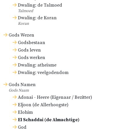
wegen en werken.
Dwaling: de Talmoed
Talmoed
‘Eheje’, dat soms wat meer voluit
Dwaling: de Koran
geschreven wordt, wijst ons op Zijn
Koran
onveranderlijke
eeuwigheid
, als
Gods Wezen
‘Die zal zijn die Hij zal zijn’ (vgl.
Ex.
Godsbestaan
3:14
), en ‘Die is, en Die was, en Die
Gods leven
komen zal’ (
Openb. 1:8
).
Gods werken
Dwaling: atheïsme
Dwaling: veelgodendom
Gods Namen
Gods Naam
Adonai - Heere (Eigenaar / Bezitter)
Eljoon (de Allerhoogste)
Elohim
El Schaddai (de Almachtige)
God