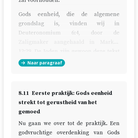
zal voorhouden.
Gods eenheid, die de algemene
grondslag is, vinden wij in
Deuteronomium 6:4
, door de
Zaligmaker aangehaald in
Markus
12:29
. De Joden zijn gewoon deze tekst
niet alleen dagelijks te lezen, maar ook
Naar paragraaf
op zuiver perkament te schrijven.
Daaraan bewijzen zij de voornaamste
godsdienstigheid, volgens Fagius (over
8.11
Eerste praktijk: Gods eenheid
Exodus 13).
strekt tot gerustheid van het
gemoed
Nu gaan we over tot de praktijk. Een
godvruchtige overdenking van Gods