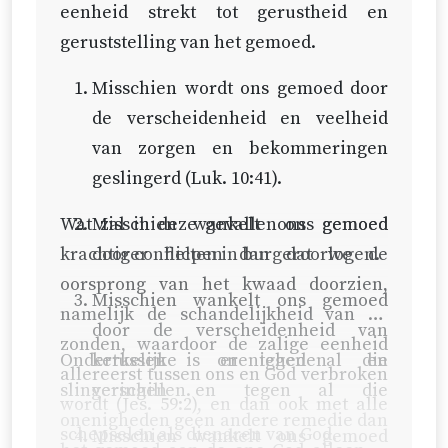
eenheid strekt tot gerustheid en
geruststelling van het gemoed.
Misschien wordt ons gemoed door
de verscheidenheid en veelheid
van zorgen en bekommeringen
geslingerd (
Luk. 10:41
).
Wat zal in deze gevallen ons gemoed
Misschien wankelt ons gemoed
krachtiger helpen dan dat we de
door conflicten in burgeroorlogen.
oorsprong van het kwaad doorzien,
Misschien wankelt ons gemoed
namelijk de schandelijkheid van de
door de verscheidenheid van
zonden, waardoor de zalige eenheid
Ondertussen is er tegen al die
kerkelijke onenigheden en
allereerst tussen ons en God verbroken
slingeringen en tegen al die
verschillen.
wordt (
Jes. 59:2
), en dan ook met alle
onenigheden geen andere remedie dan
schepselen als dienaren van God.
Misschien wankelt ons gemoed