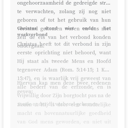
ongehoorzaamheid de gedreigde straf
te verwachten, zolang zij nog niet
geboren of tot het gebruik van hun
verstand gekomen waren en dus niet
Christus stond niet onder het
werkverbond
zelf de eis van het verbond konden
Christus heeft tot dit verbond in zijn
ondergaan.
eerste oprichting niet behoord, want
Hij staat als tweede Mens en Hoofd
tegenover Adam (
Rom. 5:14-15
;
1 Kor.
15:47
), en is waarlijk vrij geweest van
Hiervan kan men deze twee redenen
alle bederf van de erfzonde, en is
geven:
vrijwillig door Zijn borgtocht pas na de
zonde onder dit verbond gekomen.
Reden 1.
Hij is door een wonderlijke
macht en bovennatuurlijke goedheid
van God mens geworden, en niet uit