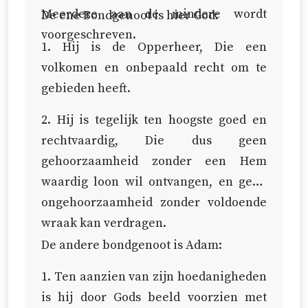
Meerdere aan de mindere wordt
De ene Bondgenoot is hier God:
voorgeschreven.
1. Hij is de Opperheer, Die een
volkomen en onbepaald recht om te
gebieden heeft.
2. Hij is tegelijk ten hoogste goed en
rechtvaardig, Die dus geen
gehoorzaamheid zonder een Hem
waardig loon wil ontvangen, en geen
ongehoorzaamheid zonder voldoende
wraak kan verdragen.
De andere bondgenoot is Adam:
1. Ten aanzien van zijn hoedanigheden
is hij door Gods beeld voorzien met