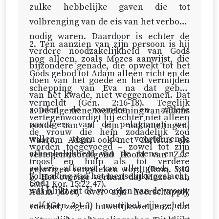
zulke hebbelijke gaven die tot
volbrenging van de eis van het verbond
nodig waren. Daardoor is echter de
2. Ten aanzien van zijn persoon is hij
verdere noodzakelijkheid van Gods
nog alleen, zoals Mozes aanwijst, die
bijzondere genade, die opwekt tot het
Gods gebod tot Adam alleen richt en de
doen van het goede en het vermijden
schepping van Eva na dat gebod
van het kwade, niet weggenomen. Dat
vermeldt (
Gen. 2:16-18
). Tegelijk
zouden de roomsen en andere
a. De algemene toerekening van Adams
vertegenwoordigt hij echter niet alleen
navolgers van de pelagianen wel
zonde aan al zijn nakomelingen,
de vrouw die hem zodadelijk zou
willen, tegen de voortdurende
waarom Adam ook met Christus als
worden toegevoegd – zowel tot zijn
afhankelijkheid van de mens en de
vertegenwoordigend Hoofd van Zijn
troost en hulp als tot verdere
zekere afkomst van alle goeds van
gelovigen vergeleken wordt (
Rom. 5:12
volmaking van het menselijke geslacht,
b. Het overige verhaal dat Mozes van
God.
e.v.;
1 Kor. 15:22,47
).
wat blijkt uit de woorden van de vrouw
Adam doet, over zijn heerschappij,
zelf (
Gen. 3:1-3
) – maar ook zijn gehele
voedsel, zegen, huwelijkswet, enz., dat