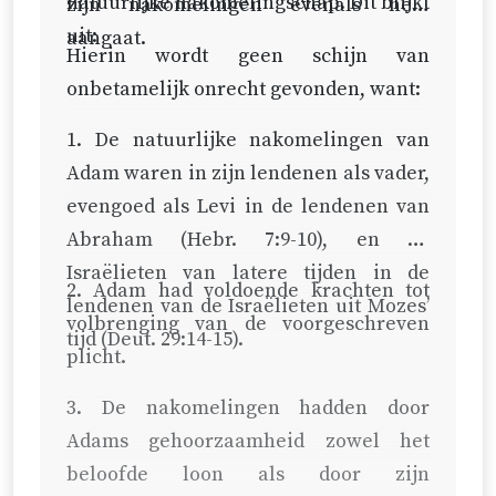
natuurlijke nakomelingschap. Dit blijkt
zijn nakomelingen evenals hem
uit:
aangaat.
Hierin wordt geen schijn van
onbetamelijk onrecht gevonden, want:
1. De natuurlijke nakomelingen van
Adam waren in zijn lendenen als vader,
evengoed als Levi in de lendenen van
Abraham (
Hebr. 7:9-10
), en de
Israëlieten van latere tijden in de
2. Adam had voldoende krachten tot
lendenen van de Israëlieten uit Mozes’
volbrenging van de voorgeschreven
tijd (
Deut. 29:14-15
).
plicht.
3. De nakomelingen hadden door
Adams gehoorzaamheid zowel het
beloofde loon als door zijn