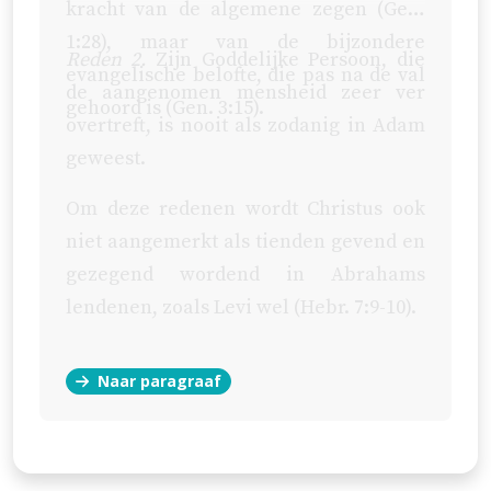
kracht van de algemene zegen (
Gen.
1:28
), maar van de bijzondere
Reden 2.
Zijn Goddelijke Persoon, die
evangelische belofte, die pas na de val
de aangenomen mensheid zeer ver
gehoord is (
Gen. 3:15
).
overtreft, is nooit als zodanig in Adam
geweest.
Om deze redenen wordt Christus ook
niet aangemerkt als tienden gevend en
gezegend wordend in Abrahams
lendenen, zoals Levi wel (
Hebr. 7:9-10
).
Naar paragraaf