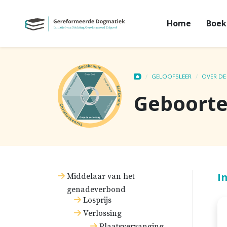
Home
Boek
GELOOFSLEER
OVER DE
Geboorte
I
Middelaar van het
genadeverbond
Losprijs
Verlossing
Plaatsvervanging