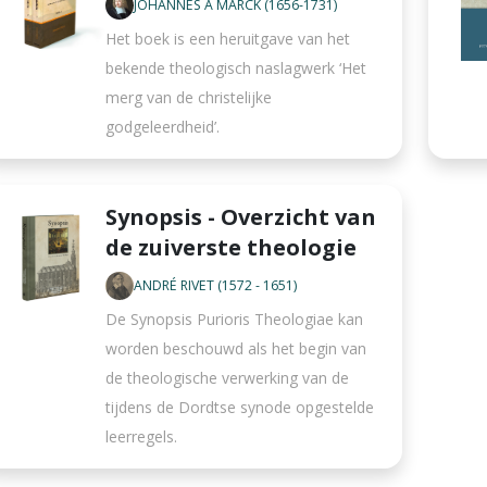
JOHANNES À MARCK (1656-1731)
Het boek is een heruitgave van het
bekende theologisch naslagwerk ‘Het
merg van de christelijke
godgeleerdheid’.
Synopsis - Overzicht van
de zuiverste theologie
ANDRÉ RIVET (1572 - 1651)
De Synopsis Purioris Theologiae kan
worden beschouwd als het begin van
de theologische verwerking van de
tijdens de Dordtse synode opgestelde
leerregels.