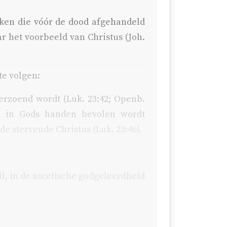
ken die vóór de dood afgehandeld
ar het voorbeeld van Christus (
Joh.
te volgen:
verzoend wordt (
Luk. 23:42
;
Openb.
n in Gods handen bevolen wordt
 de stervende Christus (
Luk. 23:46
).
il, in de ascetische godgeleerdheid