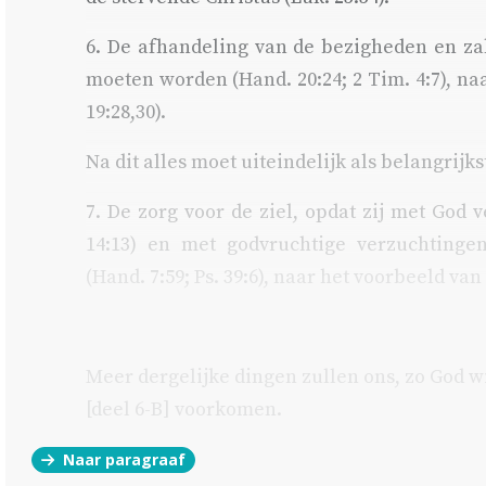
6. De afhandeling van de bezigheden en za
moeten worden (
Hand. 20:24
;
2 Tim. 4:7
), na
19:28,30
).
Na dit alles moet uiteindelijk als belangrijks
7. De zorg voor de ziel, opdat zij met God 
14:13
) en met godvruchtige verzuchtinge
(
Hand. 7:59
;
Ps. 39:6
), naar het voorbeeld van
Meer dergelijke dingen zullen ons, zo God w
[deel 6-B] voorkomen.
Naar paragraaf