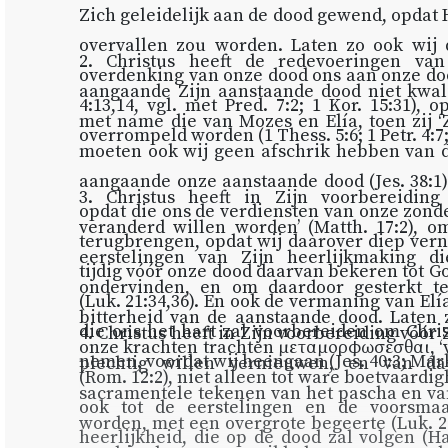
Zich geleidelijk aan de dood gewend, opdat H
overvallen zou worden. Laten zo ook wij 
2. Christus heeft de redevoeringen v
overdenking van onze dood ons aan onze d
aangaande Zijn aanstaande dood niet kwa
4:13,14
, vgl. met
Pred. 7:2
;
1 Kor. 15:31
), o
met name die van Mozes en Elía, toen zij ‘Z
overrompeld worden (
1 Thess. 5:6
;
1 Petr. 4:7
moeten ook wij geen afschrik hebben van
aangaande onze aanstaande dood (
Jes. 38:1
3. Christus heeft in Zijn voorbereidin
opdat die ons de verdiensten van onze zond
veranderd willen worden’ (
Matth. 17:2
), o
terugbrengen, opdat wij daarover diep ver
eerstelingen van Zijn heerlijkmaking d
tijdig vóór onze dood daarvan bekeren tot Go
ondervinden, en om daardoor gesterkt t
(
Luk. 21:34,36
). En ook de vermaning van Elí
bitterheid van de aanstaande dood. Laten 
die ons het hart zal voorbereiden om Chri
4. Christus heeft in Zijn voorbereiding vóór
onze krachten trachten μεταμορφωσεσθαι, ‘
nemen, voordat wij heengaan (
Jes. 40:3
;
Mark
plechtig willen vernieuwen, en van d
(
Rom. 12:2
), niet alleen tot ware boetvaardi
sacramentele tekenen van het pascha en va
ook tot de eerstelingen en de voorsm
worden, met een overgrote begeerte (
Luk. 2
heerlijkheid, die op de dood zal volgen (
Ha