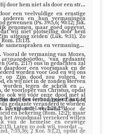
ij door hem niet als door een strik
door een veelvuldige en ernstige
an anderen en hun vermaningen
ood gewennen (
Ps. 39:5,6
; 90:12;
Jak.
lijk genomen, maar goed opgevat,
pdat wij niet plotseling door hem
ijn uitgang zeiden’ (
Luk. 9:31
). Zo
;
Rom. 13:13
).
 de samenspraken en vermaningen
). Vooral de vermaning van Mozes,
g μεταμορφοῦσθαι, ‘van gedaante
en (
Gen. 2:17
) ons in gedachten zal
m daardoor een voorsmaak en de
nederd worden voor God en wij ons
ie op Zijn dood zou volgen, te
d, en wij niet in de zonden sterven
e worden tegen de schrik en de
a, de voorloper van Christus, opdat
zo ook wij vóór onze dood met al
stus met een levend geloof aan te
 Zijn dood het verbond met Zijn God
van gedaante veranderd te worden’
. 1:3
, vgl. met
Luk. 2:28,29
).
at vernieuwde verbond door de
gheid en bekering (
Rom. 12:2
); maar
n het Avondmaal verzekerd willen
aak van de hemelse en eeuwige
2:15
). Laten zo ook wij, voordat wij
nd. 7:55,56
;
2 Kor. 5:1,2
), opdat de