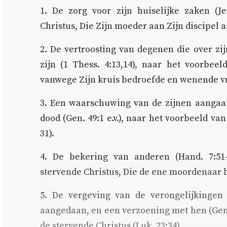
1. De zorg voor zijn huiselijke zaken (
Je
Christus, Die Zijn moeder aan Zijn discipel 
2. De vertroosting van degenen die over z
zijn (
1 Thess. 4:13,14
), naar het voorbeel
vanwege Zijn kruis bedroefde en wenende v
3. Een waarschuwing van de zijnen aangaan
dood (
Gen. 49:1
e.v.), naar het voorbeeld van
31
).
4. De bekering van anderen (
Hand. 7:51
stervende Christus, Die de ene moordenaar 
5. De vergeving van de verongelijkingen
aangedaan, en een verzoening met hen (
Gen
de stervende Christus (
Luk. 23:34
).