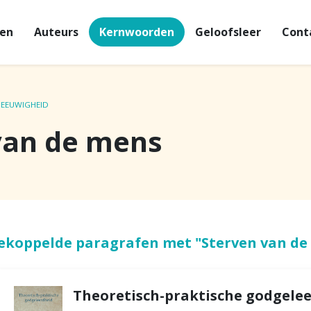
en
Auteurs
Kernwoorden
Geloofsleer
Cont
 EEUWIGHEID
van de mens
ekoppelde paragrafen met "Sterven van de
Theoretisch-praktische godgeleer